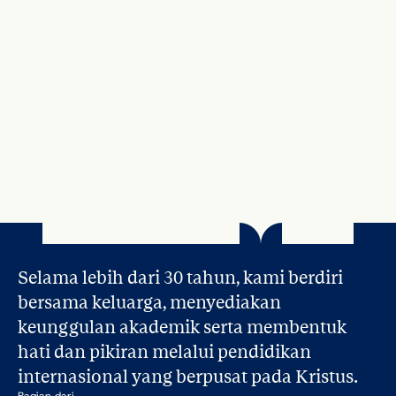
25 Apr 2026
How to Get a Child to Open Up About 
Feelings? 4 Ways to Help Children Who 
Struggle to Express Emotions
Baca Lebih Lanjut
Selama lebih dari 30 tahun, kami berdiri 
bersama keluarga, menyediakan 
keunggulan akademik serta membentuk 
hati dan pikiran melalui pendidikan 
internasional yang berpusat pada Kristus.