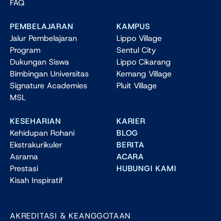
FAQ
PEMBELAJARAN
KAMPUS
Jalur Pembelajaran
Lippo Village
Program
Sentul City
Dukungan Siswa
Lippo Cikarang
Bimbingan Universitas
Kemang Village
Signature Academies
Pluit Village
MSL
KESEHARIAN
KARIER
Kehidupan Rohani
BLOG
Ekstrakurikuler
BERITA
Asrama
ACARA
Prestasi
HUBUNGI KAMI
Kisah Inspiratif
AKREDITASI & KEANGGOTAAN